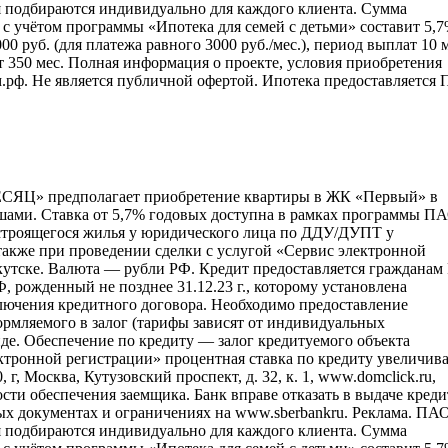
ия подбираются индивидуально для каждого клиента. Сумма
 с учётом программы «Ипотека для семей с детьми» составит 5,
0 руб. (для платежа равного 3000 руб./мес.), период выплат 10 м
 350 мес. Полная информация о проекте, условия приобретения
м.рф. Не является публичной офертой. Ипотека предоставляется
Ц» предполагает приобретение квартиры в ЖК «Первый» в
ншами. Ставка от 5,7% годовых доступна в рамках программы П
и строящегося жилья у юридического лица по ДДУ/ДУПТ у
также при проведении сделки с услугой «Сервис электронной
ркутске. Валюта — рубли РФ. Кредит предоставляется гражданам
Ф, рожденный не позднее 31.12.23 г., которому установлена
аключения кредитного договора. Необходимо предоставление
ормляемого в залог (тарифы зависят от индивидуальных
де. Обеспечение по кредиту — залог кредитуемого объекта
ектронной регистрации» процентная ставка по кредиту увеличива
, Москва, Кутузовский проспект, д. 32, к. 1, www.domclick.ru,
сти обеспечения заемщика. Банк вправе отказать в выдаче креди
ых документах и ограничениях на www.sberbankru. Реклама. ПА
ия подбираются индивидуально для каждого клиента. Сумма