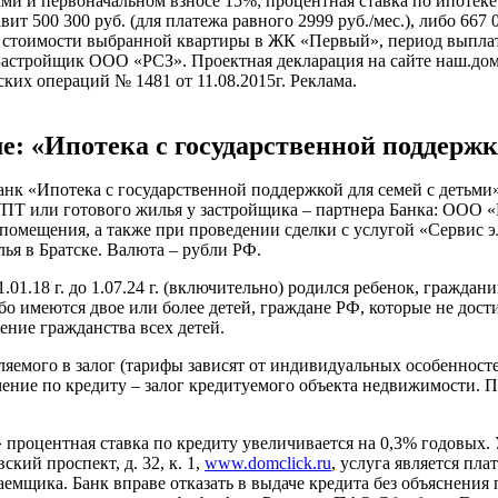
ми и первоначальном взносе 15%; процентная ставка по ипотеке
т 500 300 руб. (для платежа равного 2999 руб./мес.), либо 667 00
т стоимости выбранной квартиры в ЖК «Первый», период выплат
 Застройщик ООО «РСЗ». Проектная декларация на сайте наш.до
ких операций № 1481 от 11.08.2015г. Реклама.
: «Ипотека с государственной поддержк
нк «Ипотека с государственной поддержкой для семей с детьми»
ПТ или готового жилья у застройщика – партнера Банка: ООО
помещения, а также при проведении сделки с услугой «Сервис 
лья в Братске. Валюта – рубли РФ.
.01.18 г. до 1.07.24 г. (включительно) родился ребенок, гражд
ибо имеются двое или более детей, граждане РФ, которые не дост
ние гражданства всех детей.
ляемого в залог (тарифы зависят от индивидуальных особенност
ние по кредиту – залог кредитуемого объекта недвижимости. Пре
 процентная ставка по кредиту увеличивается на 0,3% годовых
кий проспект, д. 32, к. 1,
www.domclick.ru
, услуга является пл
емщика. Банк вправе отказать в выдаче кредита без объяснения