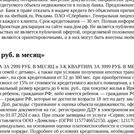
дитуемого объекта недвижимости в пользу банка. Предложение де
. Банк в праве отказать в выдаче кредита без объяснения прич
х на sberbank.ru. Реклама. ПАО «Сбербанк». Генеральная лицен
я каждого клиента. Срок кредитования — 30 лет. Полная информа
оектная декларация на сайте наш.дом.рф. Не является публично
ьствах не является публичной офертой, определяемой положения
 являются ориентировочными, и в них могут быть внесены люб
 руб. в месяц»
А 2999 РУБ. В МЕСЯЦ и 3-К КВАРТИРА ЗА 3999 РУБ. В МЕСЯ
я семей с детьми», а также при условии получении ипотеки тра
ьми», на срок кредитования от 12 до 360 мес. при приобретени
зносе от 15% от стоимости кредитуемого жилого помещения, а 
альный размер кредита до 6 млн. руб., при покупке жилья в И
дился ребенок, гражданин РФ; либо имеется ребенок — гражданин Р
— граждане РФ, которые не достигли возраста 18 лет на дату з
.
Доп. расходы: страхование и оценка объекта недвижимости, оф
равление документов на гос. регистрацию ДДУ в электронном ви
о 01.07.2024 г. вкл. При отказе заемщика от услуги «Сервис эл
авляется ООО «Дом­клик» (ОГРН 1157746652150, адрес: 121170, г
дивидуально, на основании оценки платежеспособности и стоимо
ннем порядке. Подробнее об условиях кредитования, необходим