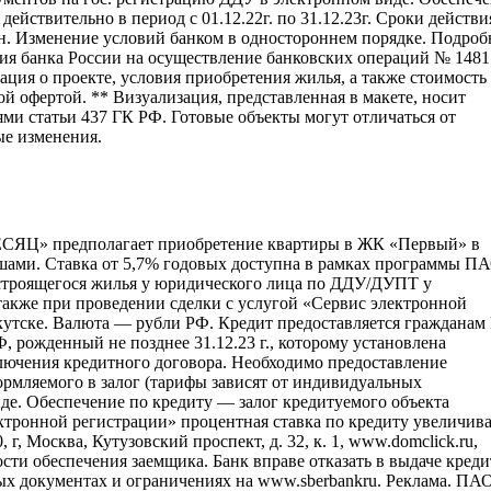
йствительно в период с 01.12.22г. по 31.12.23г. Сроки действи
ин. Изменение условий банком в одностороннем порядке. Подроб
зия банка России на осуществление банковских операций № 1481
ция о проекте, условия приобретения жилья, а также стоимость
й офертой. ** Визуализация, представленная в макете, носит
ми статьи 437 ГК РФ. Готовые объекты могут отличаться от
ые изменения.
Ц» предполагает приобретение квартиры в ЖК «Первый» в
ншами. Ставка от 5,7% годовых доступна в рамках программы П
и строящегося жилья у юридического лица по ДДУ/ДУПТ у
также при проведении сделки с услугой «Сервис электронной
ркутске. Валюта — рубли РФ. Кредит предоставляется гражданам
Ф, рожденный не позднее 31.12.23 г., которому установлена
аключения кредитного договора. Необходимо предоставление
ормляемого в залог (тарифы зависят от индивидуальных
де. Обеспечение по кредиту — залог кредитуемого объекта
ектронной регистрации» процентная ставка по кредиту увеличива
, Москва, Кутузовский проспект, д. 32, к. 1, www.domclick.ru,
сти обеспечения заемщика. Банк вправе отказать в выдаче креди
ых документах и ограничениях на www.sberbankru. Реклама. ПА