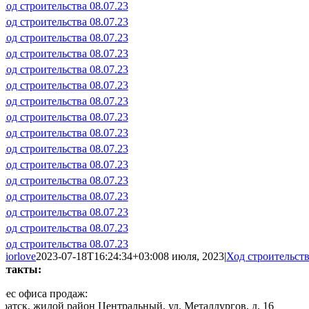
iorlove
2023-07-18T16:24:34+03:00
8 июля, 2023
|
Ход строительст
нтакты:
рес офиса продаж:
 Братск, жилой район Центральный, ул. Металлургов, д. 16