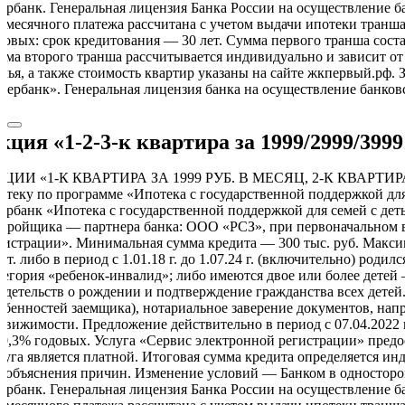
ербанк. Генеральная лицензия Банка России на осуществление б
емесячного платежа рассчитана с учетом выдачи ипотеки транша
довых: срок кредитования — 30 лет. Сумма первого транша состави
мма второго транша рассчитывается индивидуально и зависит о
лья, а также стоимость квартир указаны на сайте жкпервый.рф.
бербанк». Генеральная лицензия банка на осуществление банковс
кция «1-2-3-к квартира за 1999/2999/3999
ЦИИ «1-К КВАРТИРА ЗА 1999 РУБ. В МЕСЯЦ, 2-К КВАРТИРА З
отеку по программе «Ипотека с государственной поддержкой дл
ербанк «Ипотека с государственной поддержкой для семей с дет
стройщика — партнера банка: ООО «РСЗ», при первоначальном в
гистрации». Минимальная сумма кредита — 300 тыс. руб. Максим
кот. либо в период с 1.01.18 г. до 1.07.24 г. (включительно) ро
тегория «ребенок-инвалид»; либо имеются двое или более детей 
идетельств о рождении и подтверждение гражданства всех детей
обенностей заемщика), нотариальное заверение документов, нап
движимости. Предложение действительно в период с 07.04.2022 п
 0,3% годовых. Услуга «Сервис электронной регистрации» предост
луга является платной. Итоговая сумма кредита определяется ин
з объяснения причин. Изменение условий — Банком в односторо
ербанк. Генеральная лицензия Банка России на осуществление б