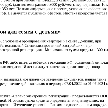
 с учётом программы «Ипотека для семей с детьми» составит 5,
0 руб. (для платежа равного 3000 руб./мес.), период выплат 10 м
 350 мес. Полная информация о проекте, условия приобретения
м.рф. Не является публичной офертой. Ипотека предоставляется
ой для семей с детьми»
, с условием бронирования квартиры на сайте Домклик, при
 «Региональный Специализированный Застройщик», при
электронной регистрации». Минимальная сумма кредита – 300 ты
анин РФ; либо имеется ребенок, гражданин РФ, рожденный не позд
игли возраста 18 лет на дату заключения кредитного договора.
ей заемщика), нотариальное заверение документов, направление
дложение действительно в период с 07.04.2022 по 01.07.2024 г
. Услуга «Сервис электронной регистрации» предоставляется ОО
атной. Итоговая сумма кредита определяется индивидуально, на
 причин. Изменение условий – Банком в одностороннем порядке.