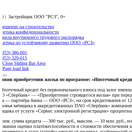
26 | Застройщик ООО "РСЗ", 0+
зрешение на строительство
литика конфиденциальности
авила внутреннего трудового распорядка
литика по устойчивому развитию ООО «РСЗ»
(3953) 386-001
(3953) 329-015
Close Sliding Bar Area
Page load link
ловия приобретения жилья по программе: «Ипотечный кредит
«Ипотечный кредит без первоначального взноса под залог имею
О «Сбербанк» — «Приобретение строящегося жилья» при передач
ца — партнёра банка — ООО «РСЗ», на срок кредитования от 12 
оровья заёмщика в аккредитованных ПАО «Сбербанк» компаниях.
ёмщика от услуги «Сервис электронной регистрации» процентная
ним. сумма кредита — 300 тыс. руб., максим. — 10 млн. руб., н
новании оценки платёжеспособности и стоимости обеспечения з
ормляемого в залог (тарифы зависят от индивид. особенностей 