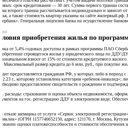
емесячного платежа рассчитана с учетом выдачи ипотеки транша
довых: срок кредитования — 30 лет. Сумма первого транша состави
мма второго транша рассчитывается индивидуально и зависит о
лья, а также стоимость квартир указаны на сайте жкпервый.рф.
бербанк». Генеральная лицензия банка на осуществление банковс
словия приобретения жилья по программе
авка от 5,4% годовых доступна в рамках программы ПАО Сберба
иобретении строящегося жилья у юридического лица по ДДУ/ДУ
рвоначальном взносе от 15% от стоимости кредитуемого жилого 
б. Максимальный размер кредита до 6 млн. руб., при покупке жи
едит предоставляется гражданам РФ, у которых либо в период с 1
.12.23 г., которому установлена категория «ребенок-инвалид»; л
обходимо предоставление свидетельств о рождении и подтвержде
п. расходы: страхование и оценка объекта недвижимости, оформ
кументов на гос. регистрацию ДДУ в электронном виде. Обеспече
л.
и отказе заемщика от услуги «Сервис электронной регистрации»
омклик» (ОГРН 1157746652150, адрес: 121170, г. Москва, Кутузовс
новании оценки платежеспособности и стоимости обеспечения за