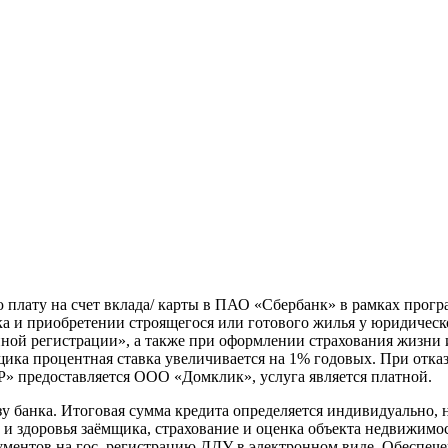
 плату на счет вклада/ карты в ПАО «Сбербанк» в рамках прог
ка и приобретении строящегося или готового жилья у юридическ
нной регистрации», а также при оформлении страхования жизни 
ика процентная ставка увеличивается на 1% годовых. При отка
Р» предоставляется ООО «Домклик», услуга является платной.
зу банка. Итоговая сумма кредита определяется индивидуально, 
и здоровья заёмщика, страхование и оценка объекта недвижимо
кументов на гос. регистрацию ДДУ в электронном виде. Обеспеч