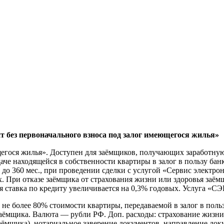
 без первоначального взноса под залог имеющегося жилья»
щегося жилья». Доступен для заёмщиков, получающих заработную
е находящейся в собственности квартиры в залог в пользу бан
до 360 мес., при проведении сделки с услугой «Сервис электро
 При отказе заёмщика от страхования жизни или здоровья заёмщ
 ставка по кредиту увеличивается на 0,3% годовых. Услуга «СЭ
о не более 80% стоимости квартиры, передаваемой в залог в поль
аёмщика. Валюта — рубли РФ. Доп. расходы: страхование жизни 
заёмщика), нотариальное заверение документов, направление до