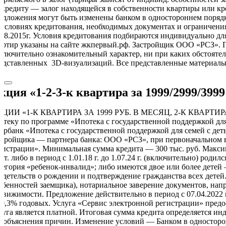
 кредиту — залог находящейся в собственности квартиры или кре
едложения могут быть изменены банком в одностороннем порядке
 условиях кредитования, необходимых документах и ограничения
.08.2015г. Условия кредитования подбираются индивидуально дл
артир указаны на сайте жкпервый.рф. Застройщик ООО «РСЗ». Пр
ключительно ознакомительный характер, ни при каких обстоятел
едставленных 3D-визуализаций. Все представленные материалы
кция «1-2-3-к квартира за 1999/2999/3999
ЦИИ «1-К КВАРТИРА ЗА 1999 РУБ. В МЕСЯЦ, 2-К КВАРТИРА З
отеку по программе «Ипотека с государственной поддержкой дл
ербанк «Ипотека с государственной поддержкой для семей с дет
стройщика — партнера банка: ООО «РСЗ», при первоначальном в
гистрации». Минимальная сумма кредита — 300 тыс. руб. Максим
кот. либо в период с 1.01.18 г. до 1.07.24 г. (включительно) ро
тегория «ребенок-инвалид»; либо имеются двое или более детей 
идетельств о рождении и подтверждение гражданства всех детей
обенностей заемщика), нотариальное заверение документов, нап
движимости. Предложение действительно в период с 07.04.2022 п
 0,3% годовых. Услуга «Сервис электронной регистрации» предост
луга является платной. Итоговая сумма кредита определяется ин
з объяснения причин. Изменение условий — Банком в односторо