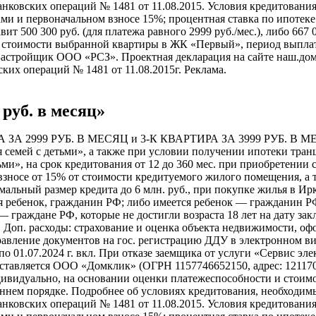
анковских операций № 1481 от 11.08.2015. Условия кредитован
ми и первоначальном взносе 15%; процентная ставка по ипотеке
т 500 300 руб. (для платежа равного 2999 руб./мес.), либо 667 00
т стоимости выбранной квартиры в ЖК «Первый», период выплат
 Застройщик ООО «РСЗ». Проектная декларация на сайте наш.до
ких операций № 1481 от 11.08.2015г. Реклама.
 руб. в месяц»
А 2999 РУБ. В МЕСЯЦ и 3-К КВАРТИРА ЗА 3999 РУБ. В МЕСЯ
я семей с детьми», а также при условии получении ипотеки тра
ьми», на срок кредитования от 12 до 360 мес. при приобретени
зносе от 15% от стоимости кредитуемого жилого помещения, а 
альный размер кредита до 6 млн. руб., при покупке жилья в И
дился ребенок, гражданин РФ; либо имеется ребенок — гражданин Р
— граждане РФ, которые не достигли возраста 18 лет на дату з
.
Доп. расходы: страхование и оценка объекта недвижимости, оф
равление документов на гос. регистрацию ДДУ в электронном ви
о 01.07.2024 г. вкл. При отказе заемщика от услуги «Сервис эл
авляется ООО «Дом­клик» (ОГРН 1157746652150, адрес: 121170, г
дивидуально, на основании оценки платежеспособности и стоимо
ннем порядке. Подробнее об условиях кредитования, необходим
анковских операций № 1481 от 11.08.2015. Условия кредитован